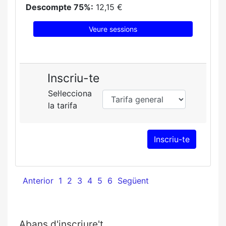
Descompte 75%:
12,15 €
Veure sessions
Inscriu-te
Sel·lecciona
la tarifa
Anterior
1
2
3
4
5
6
Següent
Abans d'inscriure't