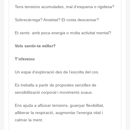
Tens tensions acumulades, mal d’esquena o rigidesa?
Sobrecàrrega? Ansietat? Et costa descansar?
Et sents amb poca energia o molta activitat mental?
Vols sentir-te millor?
T’ofereixo
Un espai d’exploració des de l’escolta del cos.
Es treballa a partir de propostes senzilles de
sensibilització corporal i moviments suaus.
Ens ajuda a afluixar tensions, guanyar flexibilitat,
alliberar la respiració, augmentar l’energia vital i
calmar la ment.