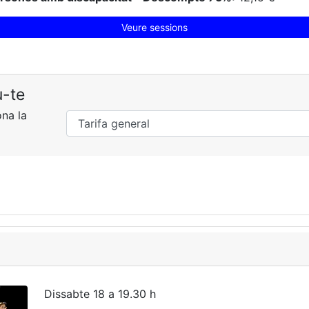
Veure sessions
u-te
ona la
Dissabte 18 a 19.30 h