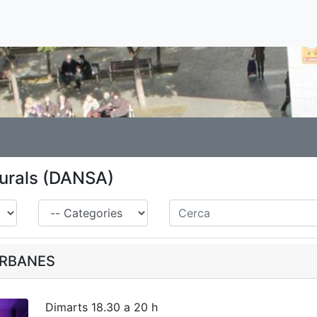
turals (DANSA)
Família
Cerca
URBANES
Dimarts 18.30 a 20 h