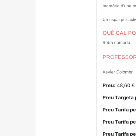
memòria d’una ma
Un espai per acti
QUÈ CAL P
Roba còmoda
PROFESSOR
Xavier Colomer
Preu:
48,60 €
Preu Targeta 
Preu Tarifa p
Preu Tarifa p
Preu Tarifa p