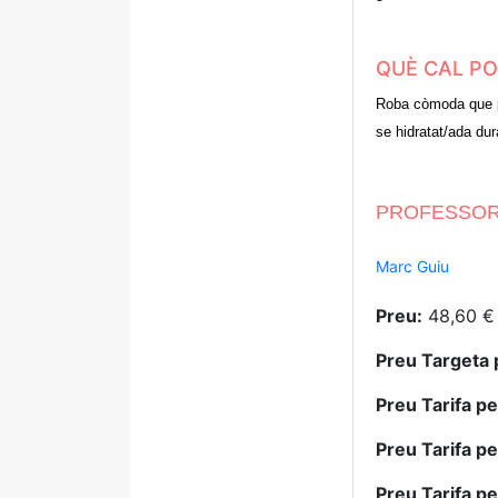
QUÈ CAL P
Roba còmoda que pe
se hidratat/ada dura
PROFESSOR
Marc Guiu
Preu:
48,60 €
Preu Targeta 
Preu Tarifa p
Preu Tarifa p
Preu Tarifa p