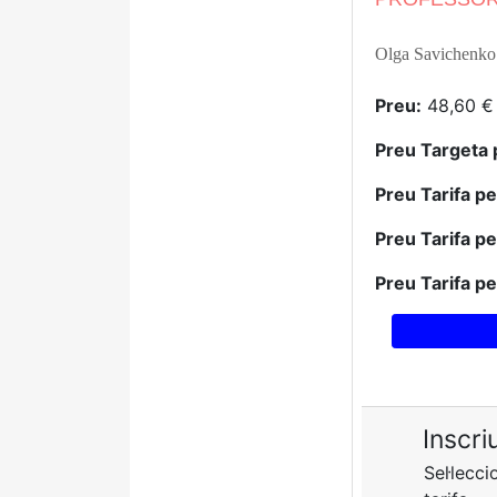
Olga Savichenk
Preu:
48,60 €
Preu Targeta 
Preu Tarifa p
Preu Tarifa p
Preu Tarifa p
Inscri
Sel·lecci