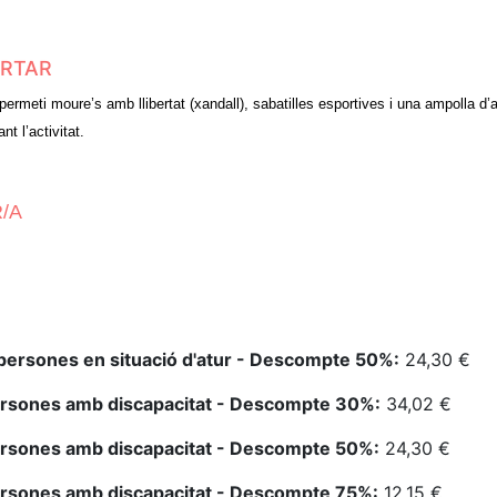
ORTAR
rmeti moure’s amb llibertat (xandall), sabatilles esportives i una ampolla d’
nt l’activitat.
/A
persones en situació d'atur - Descompte 50%:
24,30 €
ersones amb discapacitat - Descompte 30%:
34,02 €
ersones amb discapacitat - Descompte 50%:
24,30 €
ersones amb discapacitat - Descompte 75%:
12,15 €