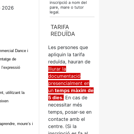
inscripció a nom del
e 2026
pare, mare o tutor
legal.
TARIFA
REDUÏDA
Les persones que
mmercial Dance i
apliquin la tarifa
entatge de
reduïda, hauran de
 l’expressió
lliurar la
documentació
presencialment en
un
temps màxim de
, utilitzant la
5 dies.
En cas de
eixen
necessitar més
temps, posar-se en
contacte amb el
aprendre, moure’s i
centre. (Si la
inscripció es fa al